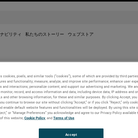
ナビリティ
私たちのストーリー
ウェブストア
s cookies, pixels, and similar tools (“cookies”), some of which are provided by third parties
ures and functionality; measure, analyze, and improve site performance; enhance user expe
s and interactions; personalize content; and support our advertising and marketing. We and
monitor, record, and access information and data, including device data, IP address and onl
Ls and other browsing information, for these and similar purposes. By clicking Accept, you
you continue to browse our site without clicking “Accept,” or if you click “Reject,” only coo
d enable default website features and functionalities will be deployed. By using this site o
のプライバシーポリシーでは、 AMETEKの (「AMETEK
eject,” or “Manage Preferences” you acknowledge and agree to our Privacy Policy available 
および開示に関する慣行は、2018年発行のカリフォルニア州消
 of this website,
Cookie Policy
, and
Terms of Use
.
取ってそれらの権利を行使するのかについての説明をしてると記
されます。 消費者の権利 このセクションではCCPAに基づく
Accept
したらよいかに関する情報については、下の「リクエストの送信方