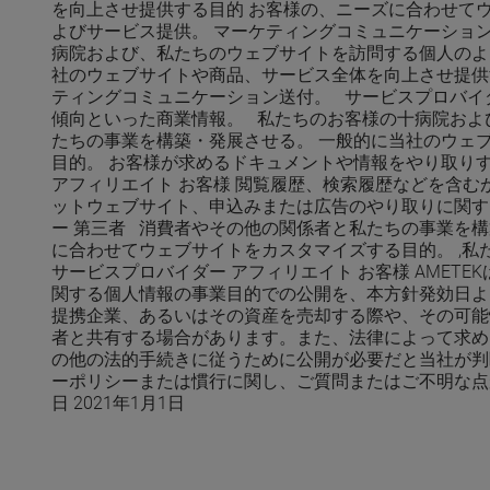
を向上させ提供する目的 お客様の、ニーズに合わせてウ
よびサービス提供。 マーケティングコミュニケーション
病院および、私たちのウェブサイトを訪問する個人のよ
社のウェブサイトや商品、サービス全体を向上させ提供す
ティングコミュニケーション送付。 サービスプロバイダ
傾向といった商業情報。 私たちのお客様の十病院およ
たちの事業を構築・発展させる。 一般的に当社のウェ
目的。 お客様が求めるドキュメントや情報をやり取りす
アフィリエイト お客様 閲覧履歴、検索履歴などを含
ットウェブサイト、申込みまたは広告のやり取りに関す
ー 第三者 消費者やその他の関係者と私たちの事業を
に合わせてウェブサイトをカスタマイズする目的。 ,
サービスプロバイダー アフィリエイト お客様 AMET
関する個人情報の事業目的での公開を、本方針発効日よ
提携企業、あるいはその資産を売却する際や、その可能
者と共有する場合があります。また、法律によって求め
の他の法的手続きに従うために公開が必要だと当社が判断
ーポリシーまたは慣行に関し、ご質問またはご不明な点がございました
日 2021年1月1日