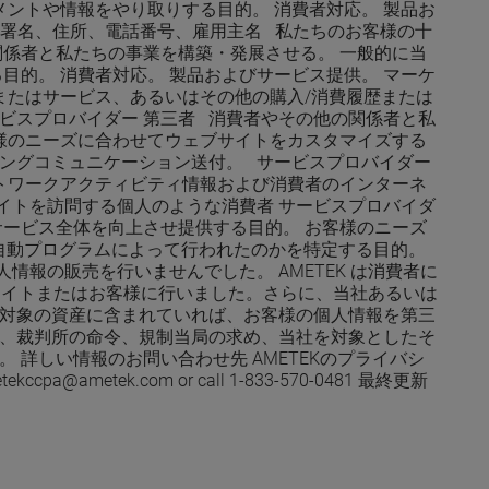
ントや情報をやり取りする目的。 消費者対応。 製品お
様 署名、住所、電話番号、雇用主名 私たちのお客様の十
関係者と私たちの事業を構築・発展させる。 一般的に当
的。 消費者対応。 製品およびサービス提供。 マーケ
またはサービス、あるいはその他の購入/消費履歴または
ビスプロバイダー 第三者 消費者やその他の関係者と私
様のニーズに合わせてウェブサイトをカスタマイズする
ィングコミュニケーション送付。 サービスプロバイダー
トワークアクティビティ情報および消費者のインターネ
イトを訪問する個人のような消費者 サービスプロバイダ
サービス全体を向上させ提供する目的。 お客様のニーズ
か自動プログラムによって行われたのかを特定する目的。
情報の販売を行いませんでした。 AMETEK は消費者に
エイトまたはお客様に行いました。さらに、当社あるいは
対象の資産に含まれていれば、お客様の個人情報を第三
、裁判所の命令、規制当局の求め、当社を対象としたそ
詳しい情報のお問い合わせ先 AMETEKのプライバシ
.com or call 1-833-570-0481 最終更新