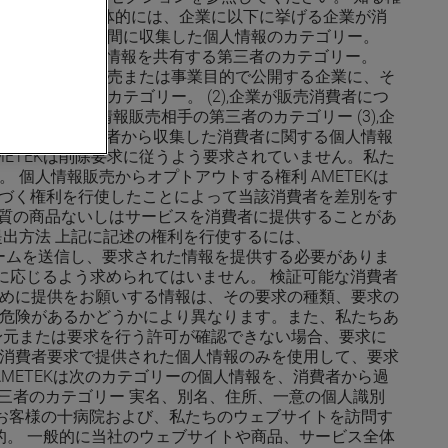
があります。具体的には、企業に以下に挙げる企業が消
先の12か月間の間に収集した個人情報のカテゴリー。
 (4),企業が個人情報を共有する第三者のカテゴリー。
費者の個人情報を販売または事業目的で公開する企業に、そ
た個人情報のカテゴリー。 (2),企業が販売消費者につ
よる、個人情報販売相手の第三者のカテゴリー (3),企
には、企業が消費者から収集した消費者に関する個人情報
METEKは削除要求に従うよう要求されていません。私た
個人情報販売からオプトアウトする権利 AMETEKは
基づく権利を行使したことによって当該消費者を差別をす
品質の商品ないしはサービスを消費者に提供することがあ
出方法 上記に記述の権利を行使するには、
Aフォームを送信し、要求された情報を提供する必要がありま
に応じるよう求められてはいません。 検証可能な消費者
めに提供をお願いする情報は、その要求の種類、要求の
危険があるかどうかにより異なります。また、私たちあ
身元または要求を行う許可が確認できない場合、要求に
消費者要求で提供された個人情報のみを使用して、要求
METEKは次のカテゴリーの個人情報を、消費者から過
三者のカテゴリー 実名、別名、住所、一意の個人識別
お客様の十病院および、私たちのウェブサイトを訪問す
的。 一般的に当社のウェブサイトや商品、サービス全体