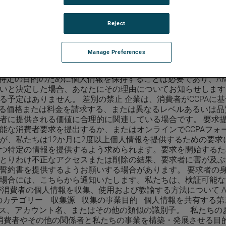
を収集・使用・共有・販売するのかを公開するよう求める権利
することができます： (1),企業が消費者について、これより
Reject
,個人情報の収集またはは売を行うための事業目的または商業目的。
の間に収集した個人の特定の情報。 消費者は、次に挙げる、消
： (1),企業が消費者について、さきの12か月間の間に収集し
Manage Preferences
間の間に、各第三者に対して販売された個人情報のカテゴリーに
で開示した個人情報のカテゴリー。 削除を求める権利 消費者
が特定の目的のために個人情報を保持することは必要であり、A
と決定した場合、あなたにその理由についてお知らせします。 
予定はありません。 差別の禁止 企業は、消費者がCCPAに
異なる価格または料金を請求する、または異なるレベルあるいは
者に提供される価値に合理的に関連している場合です。 要求提
たちに検証可能な消費者要求を提出するか、またはオンラインでCCP
が、私たちは12か月に2度以上個人情報を提供するための要求
つ特定の情報を提供するよう求められます。要求を開始するた
とりわけ不正なアクセスまたは削除の結果、要求者に害が及ぶ
誓約書を提供するようお願いする場合があります。 要求者の
場合には、こちらから通知いたします。私たちは、検証可能な
消費者の個人情報を収集、使用および教諭する方法について A
報のカテゴリー 収集源 収集の事業目的 個人情報を共有する第
レス、アカウント名、またはその他の類似の識別子。 私たちの
 消費者やその他の関係者と私たちの事業を構築・発展させる目