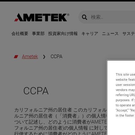
global-search
global-search
会社概要
事業部
投資家向け情報
キャリア
ニュース
サステ
Ametek
CCPA
This site use
website feat
user session
CCPA
vendors may 
referring UR
purposes. If 
to operate an
カリフォルニア州の居住者 このカリフォルニア州の居住者
“Accept,” “R
ルニア州の居住者（「消費者」）の個人情報の収集、使用、
in the footer
ついて記述し、どのように消費者がAMETEKに連絡を
フォルニア州の居住者)の個人情報 に対してのみ低起用
行使するために消費者がどのようにAMETEKに連絡