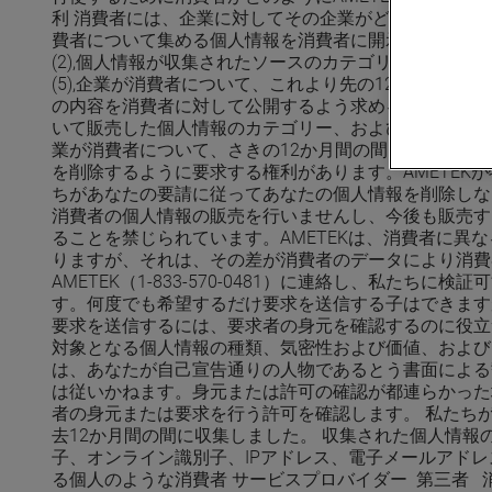
利 消費者には、企業に対してその企業がどの個人情報
費者について集める個人情報を消費者に開示するよう要求
(2),個人情報が収集されたソースのカテゴリー。 (3)
(5),企業が消費者について、これより先の12か月間
の内容を消費者に対して公開するよう求めることができます
いて販売した個人情報のカテゴリー、および先の12か月
業が消費者について、さきの12か月間の間に事業目的
を削除するように要求する権利があります。AMETEK
ちがあなたの要請に従ってあなたの個人情報を削除しない
消費者の個人情報の販売を行いませんし、今後も販売する
ることを禁じられています。AMETEKは、消費者に
りますが、それは、その差が消費者のデータにより消費
AMETEK（1-833-570-0481）に連絡し、私
す。何度でも希望するだけ要求を送信する子はできます
要求を送信するには、要求者の身元を確認するのに役立
対象となる個人情報の種類、気密性および価値、および
は、あなたが自己宣告通りの人物であるとう書面による
は従いかねます。身元または許可の確認が都連らかった
者の身元または要求を行う許可を確認します。 私たちが
去12か月間の間に収集しました。 収集された個人情
子、オンライン識別子、IPアドレス、電子メールアド
る個人のような消費者 サービスプロバイダー 第三者