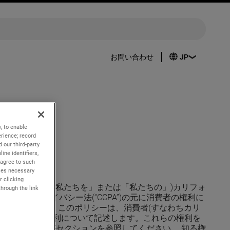
お問い合わせ
, to enable
rience; record
 our third-party
ine identifiers,
 agree to such
kies necessary
r clicking
」、「私たち」、「私たちを」または「私たちの」)カリフォ
through the link
費者プライバシー法(“CCPA”)の元に消費者の権利に
述しています。 このポリシーは、消費者(すなわちカリ
消費者の特定の権利について記述します。これらの権利を
法」と題されがセクションを参照してください。 知る権