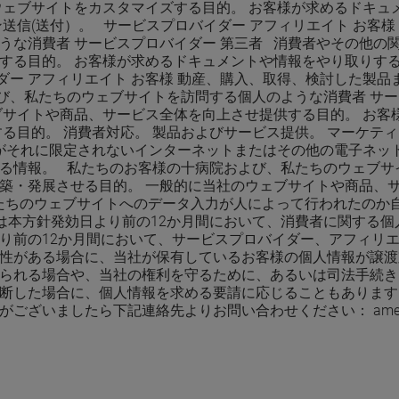
ェブサイトをカスタマイズする目的。 お客様が求めるドキュメ
送信(送付）。 サービスプロバイダー アフィリエイト お客
うな消費者 サービスプロバイダー 第三者 消費者やその他の
る目的。 お客様が求めるドキュメントや情報をやり取りする目
ー アフィリエイト お客様 動産、購入、取得、検討した製品
び、私たちのウェブサイトを訪問する個人のような消費者 サー
ブサイトや商品、サービス全体を向上させ提供する目的。 お客
る目的。 消費者対応。 製品およびサービス提供。 マーケテ
むがそれに限定されないインターネットまたはその他の電子ネッ
る情報。 私たちのお客様の十病院および、私たちのウェブサ
構築・発展させる目的。 一般的に当社のウェブサイトや商品、
私たちのウェブサイトへのデータ入力が人によって行われたの
EKは本方針発効日より前の12か月間において、消費者に関する個人
り前の12か月間において、サービスプロバイダー、アフィリ
性がある場合に、当社が保有しているお客様の個人情報が譲渡
られる場合や、当社の権利を守るために、あるいは司法手続き
した場合に、個人情報を求める要請に応じることもあります。 
ら下記連絡先よりお問い合わせください： ametekccpa@ametek