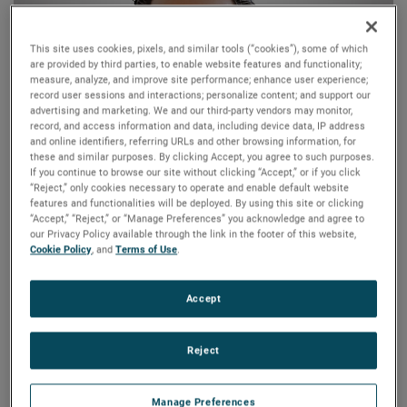
This site uses cookies, pixels, and similar tools (“cookies”), some of which
are provided by third parties, to enable website features and functionality;
measure, analyze, and improve site performance; enhance user experience;
record user sessions and interactions; personalize content; and support our
advertising and marketing. We and our third-party vendors may monitor,
record, and access information and data, including device data, IP address
and online identifiers, referring URLs and other browsing information, for
these and similar purposes. By clicking Accept, you agree to such purposes.
If you continue to browse our site without clicking “Accept,” or if you click
Thomas A. Amato
“Reject,” only cookies necessary to operate and enable default website
features and functionalities will be deployed. By using this site or clicking
“Accept,” “Reject,” or “Manage Preferences” you acknowledge and agree to
アマート氏は現在、MWコンポーネンツの会長兼最高
our Privacy Policy available through the link in the footer of this website,
Cookie Policy
, and
Terms of Use
.
経営責任者（CEO）を務めています。同社は、航空宇
宙、石油・ガス、輸送、産業市場向けに設計部品を製
造する企業です。以前は、2016年7月から2025年6月
Accept
まで、航空宇宙、消費財、産業市場にサービスを提供
する上場企業であるトライマス・コーポレーションの
社長兼最高経営責任者を務めていました。トライマス
Reject
以前には、Metaldyne, LLCの最高経営責任者兼社長、
Metaldyne Performance Group Inc.の共同社長を歴任し
ました。アマート氏は、航空宇宙を含む幅広い産業分
Manage Preferences