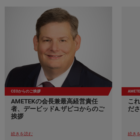
CEOからのご挨拶
AME
AMETEKの会長兼最高経営責任
こ
者、デービッドA.ザピコからのご
だ
挨拶
続きを読む
続き