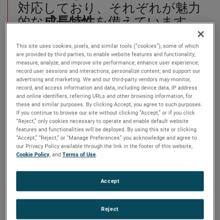
対応しており、それぞれが魅力
的な
成長特性
を備えています。
This site uses cookies, pixels, and similar tools (“cookies”), some of which
私たちは、「4つの成長戦略」を用
are provided by third parties, to enable website features and functionality;
いて、お客さまの最も複雑な課題
measure, analyze, and improve site performance; enhance user experience;
record user sessions and interactions; personalize content; and support our
を解決します
オペレーショナルエ
advertising and marketing. We and our third-party vendors may monitor,
クセレンス、戦略的企業買収、グ
record, and access information and data, including device data, IP address
and online identifiers, referring URLs and other browsing information, for
ローバル＆マーケット・エクスパ
these and similar purposes. By clicking Accept, you agree to such purposes.
ンション、新製品開発です。
これ
If you continue to browse our site without clicking “Accept,” or if you click
“Reject,” only cookies necessary to operate and enable default website
は、1930年以来、トップニッチブ
features and functionalities will be deployed. By using this site or clicking
“Accept,” “Reject,” or “Manage Preferences” you acknowledge and agree to
ランドを支えてきた、実績あるシ
our Privacy Policy available through the link in the footer of this website,
ステムです。
Cookie Policy
, and
Terms of Use
.
Accept
sub-search
se
Reject
表示中
10
の
102
結果