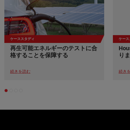
ケーススタディ
ケース
再生可能エネルギーのテストに合
Ho
格することを保障する
り
続きを読む
続き