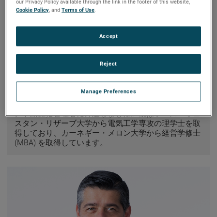
our Privacy Policy available through the link in the footer of this website,
ザピコ氏は、 2016年5月以来最高経営責任者に就任
Cookie Policy
, and
Terms of Use
.
し、2017年6月には取締役会会長に選ばれました。彼
は2013年1月から2016年5月にかけて、エグゼクティ
ブ・バイスプレジデントおよび最高執行責任者を務め
Accept
ました。2003年10月から2013年1月にかけて、彼は電
子計器部門社長を務めました。彼が製品エンジニアと
してAMETEKに入社したのは1990年のことで、それ以
Reject
来さまざまなエンジニアリング関連および一般管理職
を歴任してきました。彼は1996年にプロセス計器部門
Manage Preferences
担当バイスプレジデントに、そして1999年には
AMETEK航空宇宙・電力計器部門担当バイスプレジデ
ント兼総括管理者に昇進しました。彼はケース・ウェ
スタン・リザーブ大学から電気工学専攻の理学士を取
得しており、カーネギー・メロン大学から経営学修士
(MBA) を取得しています。