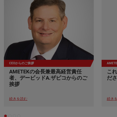
CEOからのご挨拶
AME
AMETEKの会長兼最高経営責任
こ
者、デービッドA.ザピコからのご
だ
挨拶
続きを読む
続き