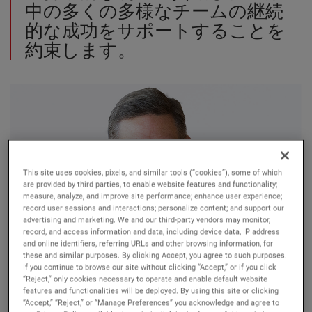
中の多くの多様なチームの継続
的な成功をサポートすることを
約束します。
This site uses cookies, pixels, and similar tools (“cookies”), some of which
are provided by third parties, to enable website features and functionality;
measure, analyze, and improve site performance; enhance user experience;
record user sessions and interactions; personalize content; and support our
advertising and marketing. We and our third-party vendors may monitor,
record, and access information and data, including device data, IP address
and online identifiers, referring URLs and other browsing information, for
these and similar purposes. By clicking Accept, you agree to such purposes.
David A. Zapico
If you continue to browse our site without clicking “Accept,” or if you click
“Reject,” only cookies necessary to operate and enable default website
features and functionalities will be deployed. By using this site or clicking
Chairman of the Board and Chief Executive Officer
“Accept,” “Reject,” or “Manage Preferences” you acknowledge and agree to