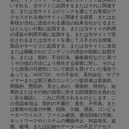
いずれも、当サイトに起因するまたはそれに関連す
る、または当サイト上のリンクを通じてお客様がア
クセスされる他のサイトに関連する損害、またはお
客様が当社に送信される通信の結果当社がとるまた
はとらない行動に起因する、または当サイトの利用
の遅延や利用不能に起因する、または当サイトで宣
伝されるまたは当サイトを通じて入手される情報、
製品やサービスに起因する、または当サイトに送信
または掲載されたコンテンツの消去や削除に起因す
る、または、契約、不法行為、厳格責任などに基づ
くその他の方法により発生する損害に対し、そのよ
うな損害の可能性について助言を受けていた場合で
あっても、AMETEK、その子会社、系列会社、サプラ
イヤーまたは第三者のコンテンツ提供者は直接的、
間接的、懲罰的、見せしめの、偶発的、特別な、結
果的またはその他の損害に対する賠償責任を負わな
い旨を確認し、これに同意されるものとします。こ
の否認条項は、契約の不履行、過失、不作為、また
は業務や伝達の中断、削除、欠陥、遅延、コンピュ
ーターウイルス、ファイル破損、通信回線の欠陥、
ネットワークやシステムの機能停止、利益喪失、盗
難、破壊、または記録やデータへの不正アクセス、