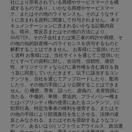
社により所有されている商標やサービスマークを構
成するものであり、いかなる商標やサービスマー
ク、またはその他のライセンスも、そのようなサイ
トに含まれる資料に関連して付与されません。 本ド
キュメンテーションに含まれるいかなる記載内容
も、暗示、禁反言またはその他の方法により、
AMETEK、その子会社または第三者の特許や商標、そ
の他の知的財産権へのライセンスを供与するものと
解釈することはできません。 お客様にご提供いただ
く資料 お客様には、当社サイトを通じてご提供いた
だくすべての資料に対し、合法性、信頼性、適切
性、オリジナリティならびに著作権を含む責任を負
う旨に同意していただきます。以下に該当するコン
テンツを、当社を通じてアップロードしたり、配布
したり、その他の手段により公開することはできま
せん。(i) 機密、専有、誤った、虚偽の、名誉毀損に
当たる、中傷的、卑猥、脅迫的、プライバシー権ま
たはパブリシティ権の侵害にあたるコンテンツ、(ii)
犯罪行為、特定当事者の権利を侵害する、またはそ
の他の手段により賠償責任を生じさせる、法律の違
反とみなされる、またはそれを奨励するようなコン
テンツ、あるいは (iii) ソフトウェアウイルス、政治運
動、チェーンレター、電子メールの大量送信、その