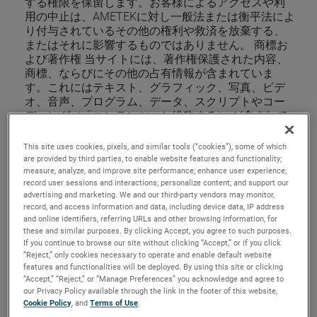
する権限を保留します。お客様によるアクセスや利
用の中止は、AMETEKに対し一般法または衡平法によ
り付与されているその他の権利や救済を放棄する、
またはそれに影響するものではありません。 商標お
よび著作権 当サイトには、著作権保護された内容、
商標、ならびにその他の占有情報が含まれていま
す。これにはテキスト、グラフィック、写真、ビデ
オ、音声、プログラム、データ、スクリプトやコー
ディング（「コンテンツ」と総称する） が含まれて
いますが、それらに限るものではありません。ソー
スファイルやデータベースの表示コンテンツと非表
This site uses cookies, pixels, and similar tools (“cookies”), some of which
示コンテンツの両方を含むAMETEK.com のすべての
are provided by third parties, to enable website features and functionality;
コンテンツは、USAの著作権法において個別に、およ
measure, analyze, and improve site performance; enhance user experience;
record user sessions and interactions; personalize content; and support our
び集合著作物として著作権保護されています。
advertising and marketing. We and our third-party vendors may monitor,
AMETEKは、そのようなコンテンツの選択、調整、準
record, and access information and data, including device data, IP address
備、改良の他、そのコンテンツ自体における著作権
and online identifiers, referring URLs and other browsing information, for
を有します。 AMETEKは、当サイトからのテキスト
these and similar purposes. By clicking Accept, you agree to such purposes.
のコンテンツを利用および複製することを許可して
If you continue to browse our site without clicking “Accept,” or if you click
おり、これには付随するグラフィックが含まれます
“Reject,” only cookies necessary to operate and enable default website
features and functionalities will be deployed. By using this site or clicking
が、その場合以下が条件となり、(1) AMETEKの著作
“Accept,” “Reject,” or “Manage Preferences” you acknowledge and agree to
権通知がすべてのコピーに表示されること、(2) その
our Privacy Policy available through the link in the footer of this website,
ようなコンテンツの利用は情報提供や非商業的また
Cookie Policy
, and
Terms of Use
.
は個人的な用途に限られること、(3) そのようなコン