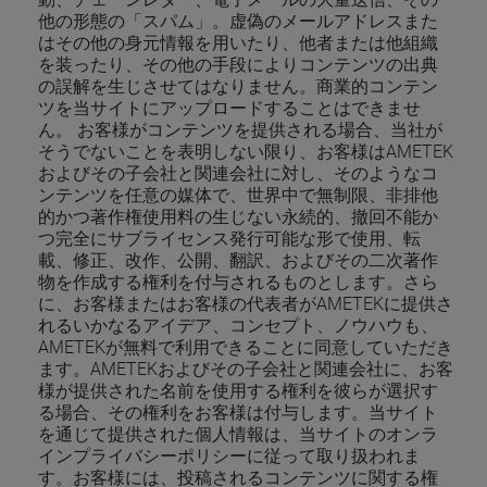
他の形態の「スパム」。虚偽のメールアドレスまた
はその他の身元情報を用いたり、他者または他組織
を装ったり、その他の手段によりコンテンツの出典
の誤解を生じさせてはなりません。商業的コンテン
ツを当サイトにアップロードすることはできませ
ん。 お客様がコンテンツを提供される場合、当社が
そうでないことを表明しない限り、お客様はAMETEK
およびその子会社と関連会社に対し、そのようなコ
ンテンツを任意の媒体で、世界中で無制限、非排他
的かつ著作権使用料の生じない永続的、撤回不能か
つ完全にサブライセンス発行可能な形で使用、転
載、修正、改作、公開、翻訳、およびその二次著作
物を作成する権利を付与されるものとします。さら
に、お客様またはお客様の代表者がAMETEKに提供さ
れるいかなるアイデア、コンセプト、ノウハウも、
AMETEKが無料で利用できることに同意していただき
ます。AMETEKおよびその子会社と関連会社に、お客
様が提供された名前を使用する権利を彼らが選択す
る場合、その権利をお客様は付与します。当サイト
を通じて提供された個人情報は、当サイトのオンラ
インプライバシーポリシーに従って取り扱われま
す。お客様には、投稿されるコンテンツに関する権