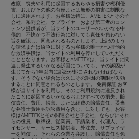
改竄、喪失や利用に起因するあらゆる損害や権利侵
害、およびその他の有形または無形の損害に制限な
しに適用されます。お客様は特に、AMETEKとその子
会社、系列会社、サプライヤーおよび第三者のコン
テンツ提供者が、当サイトのユーザーのいかなる中
傷的、不快かつ不法行為に対しても責任を負わない
旨を確認し、同意されるものとします。上記のよう
な請求または紛争に対するお客様の唯一かつ排他的
な救済手段は、当サイトの利用を停止していただく
こととなります。お客様とAMETEKは、当サイトに関
連し発生するいかなる訴因についても、その訴因が
生じてから1年以内に訴訟が起こされなければなら
ず、そうでない場合は永久にその訴因の期限が失効
することに同意されるものとします。 免責保証 お客
様が当サイトを利用し、そのご利用規約に違反され
たことに起因するいかなるおよびすべての損失、賠
償責任、費用、損害、または経費の賠償責任、妥当
な弁護士費用や訴訟費用を含む、に対しても、お客
様はAMETEKとその関連会社と子会社、ならびにそれ
らの役員、取締役、従業員、下請業者、代理人、ラ
イセンサー、サービス提供者、外注先、サプライヤ
ーを補償し、それらの企業を弁護し、賠償責任を免