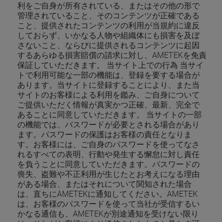
利をご自身が所有されている、またはその他の形で
管理されていること、そのコンテンツが正確である
こと、提供されたコンテンツの利用が当規約に違反
しておらず、いかなる人物や組織体にも損害を及ぼ
さないこと、ならびに提供されるコンテンツに起因
するあらゆる損害賠償の請求に対し、AMETEKを免責
保証していただきます。 当サイト上での行為 当サイ
トで利用可能な一部の機能は、登録を要する場合が
あります。当サイトに登録することにより、また当
サイトのお客様による利用を鑑み、ご自身について
ご提供いただく情報が真実かつ正確、最新、完全で
あることに同意していただきます。 当サイトの一部
の機能では、パスワードが必要とされる場合があり
ます。パスワードの保護はお客様の責任となりま
す。お客様には、ご自身のパスワードを使ってなさ
れるすべての表明、行動や発生する懈怠に対し責任
を負うことに同意していただきます。パスワードの
喪失、盗難や不正利用が生じたとお考えになる理由
がある場合、またはそれについて関知された場合
は、直ちにAMETEKに通知してください。AMETEK
は、お客様のパスワードを使って当社が受信するい
かなる通信も、AMETEKが別途通知を受けない限り