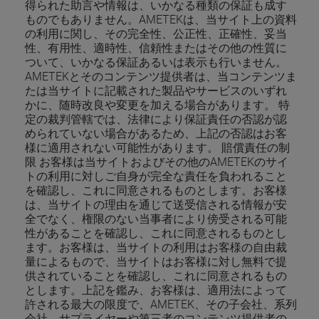
得られた助言や情報は、いかなる種類の保証も成す
ものでもありません。AMETEKは、当サイト上の資料
の利用に関し、その完全性、公正性、正確性、妥当
性、有用性、適時性、信頼性またはその他の性質に
ついて、いかなる保証あるいは表示も行いません。
AMETEKとそのコンテンツ提供者は、当コンテンツま
たは当サイトに記載された製品やサービスのいずれ
かに、随時改良や変更を加える場合があります。 特
定の裁判管轄では、法律により保証責任の否認が認
められていない場合があるため、上記の否認はお客
様に適用されない可能性があります。 賠償責任の制
限 お客様は当サイトおよびその他のAMETEKのサイ
トの利用に対しご自身が完全な責任を負われること
を確認し、これに同意されるものとします。お客様
は、当サイトの理由を通じて送受信される情報が安
全でなく、権限のない当事者により傍受される可能
性があることを確認し、これに同意されるものとし
ます。お客様は、当サイトの利用はお客様の自由裁
量によるもので、当サイトはお客様に対し無料で提
供されていることを確認し、これに同意されるもの
とします。上記を鑑み、お客様は、適用法によって
許される最大の限度で、AMETEK、その子会社、系列
会社、サプライヤーや第三者のコンテンツ提供者の