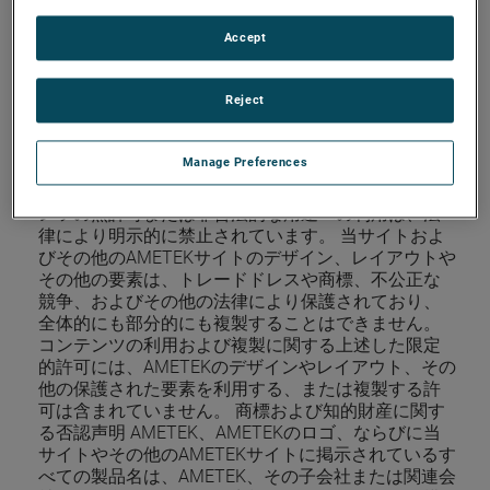
テンツがインターネットやその他の商業ネットワー
クまたはいかなる媒体でも散布されないこと、(4) グ
Accept
ラフィックは、元々表示されていたテキスト形式コ
ンテンツの部分を構成するものとしてのみ利用した
Reject
り複製されること、および (5) コンテンツにはいかな
る修正も加えられないこと。そのような利用や複製
は、AMETEK以外のいかなる人物にもコンテンツの所
Manage Preferences
有権や著作権、またはAMETEKの商標の利用または獲
得の権利を付与するものではありません。当コンテ
ンツの無許可または非合法的な用途への利用は、法
律により明示的に禁止されています。 当サイトおよ
びその他のAMETEKサイトのデザイン、レイアウトや
その他の要素は、トレードドレスや商標、不公正な
競争、およびその他の法律により保護されており、
全体的にも部分的にも複製することはできません。
コンテンツの利用および複製に関する上述した限定
的許可には、AMETEKのデザインやレイアウト、その
他の保護された要素を利用する、または複製する許
可は含まれていません。 商標および知的財産に関す
る否認声明 AMETEK、AMETEKのロゴ、ならびに当
サイトやその他のAMETEKサイトに掲示されているす
べての製品名は、AMETEK、その子会社または関連会