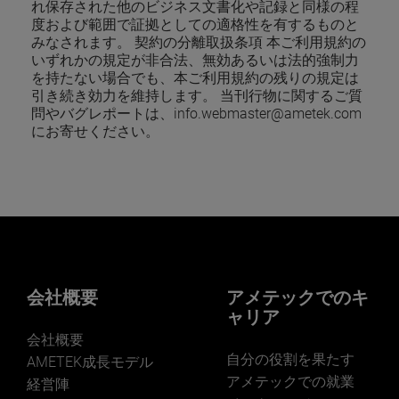
れ保存された他のビジネス文書化や記録と同様の程
度および範囲で証拠としての適格性を有するものと
みなされます。 契約の分離取扱条項 本ご利用規約の
いずれかの規定が非合法、無効あるいは法的強制力
を持たない場合でも、本ご利用規約の残りの規定は
引き続き効力を維持します。 当刊行物に関するご質
問やバグレポートは、info.webmaster@ametek.com
にお寄せください。
会社概要
アメテックでのキ
ャリア
会社概要
自分の役割を果たす
AMETEK成長モデル
アメテックでの就業
経営陣