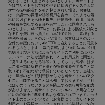
責することに同意されるものとします。当サイトま
たは当サイトをお客様や他者に伝送するシステムに
対する技術的混乱を引き起こされた場合、お客様
は、弁護士の費用や訴訟費用を含め、そのような混
乱に起因するあらゆる損失、賠償責任、費用、損害
や経費を負担する責任を有することに同意されるも
のとします。AMETEKは、お客様による賠償の対象と
なる件を費用自己負担かつ単独で弁護し、管理する
権利を留保し、そのような場合、お客様はそのよう
な件の弁護においてAMETEKに協力することに同意さ
れるものとします。 裁判管轄および適用法 本ご利用
規約およびお客様による当サイトのご利用にはペン
シルベニア州法が適用され、本ご利用規約に関連し
て発生するいかなる訴訟に対しても、お客様にはチ
ェスター郡に所在する法廷が管轄権を有することに
取り消し不能な形で承諾していただきます。当社で
は、世界のどの裁判管轄からでも当サイトへのアク
セスが可能であることは承知しておりますが、当社
にはそのようなアクセスを防止する実行可能な能力
がありません。当サイトはペンシルベニア州ならび
にUSAの法令に準拠するよう構築されています。当サ
イト上のコンテンツまたはお客様による当サイトの
利用が、お客様がアクセスされている場所とその時