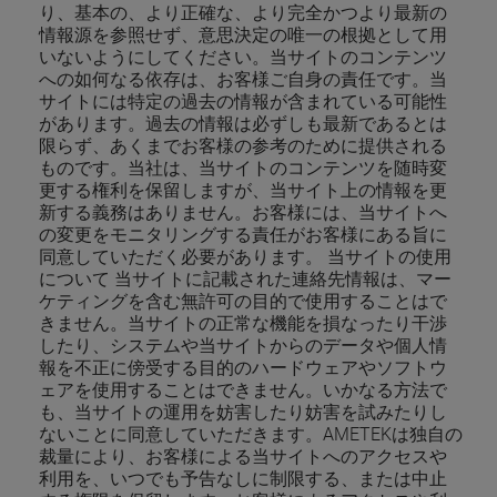
り、基本の、より正確な、より完全かつより最新の
情報源を参照せず、意思決定の唯一の根拠として用
いないようにしてください。当サイトのコンテンツ
への如何なる依存は、お客様ご自身の責任です。当
サイトには特定の過去の情報が含まれている可能性
があります。過去の情報は必ずしも最新であるとは
限らず、あくまでお客様の参考のために提供される
ものです。当社は、当サイトのコンテンツを随時変
更する権利を保留しますが、当サイト上の情報を更
新する義務はありません。お客様には、当サイトへ
の変更をモニタリングする責任がお客様にある旨に
同意していただく必要があります。 当サイトの使用
について 当サイトに記載された連絡先情報は、マー
ケティングを含む無許可の目的で使用することはで
きません。当サイトの正常な機能を損なったり干渉
したり、システムや当サイトからのデータや個人情
報を不正に傍受する目的のハードウェアやソフトウ
ェアを使用することはできません。いかなる方法で
も、当サイトの運用を妨害したり妨害を試みたりし
ないことに同意していただきます。AMETEKは独自の
裁量により、お客様による当サイトへのアクセスや
利用を、いつでも予告なしに制限する、または中止