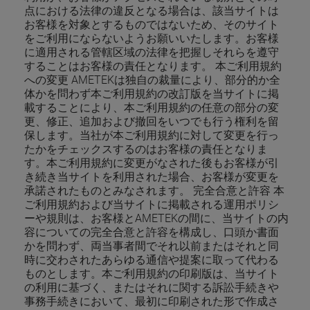
点における法律の違反となる場合は、該当サイトは
お客様を対象とするものではないため、そのサイト
をご利用にならないようお願いいたします。お客様
に適用される管轄区域の法律を把握しそれらを遵守
することはお客様の責任となります。 本ご利用規約
への変更 AMETEKは独自の裁量により、部分的か全
体かを問わず本ご利用規約の改訂版を当サイトに掲
載することにより、本ご利用規約の任意の部分の変
更、修正、追加および撤回をいつでも行う権利を留
保します。当社が本ご利用規約に対して変更を行っ
たかをチェックスするのはお客様の責任となりま
す。本ご利用規約に変更がなされた後もお客様が引
き続き当サイトを利用された場合、お客様が変更を
承諾されたものとみなされます。 完全合意と許容 本
ご利用規約および当サイトに掲載される運用ポリシ
ーや規則は、お客様とAMETEKの間に、当サイトの内
容についての完全合意と許容を構成し、口頭か書面
かを問わず、両当事者間でそれ以前またはそれと同
時に交わされたあらゆる通信や提案に取って代わる
ものとします。本ご利用規約の印刷版は、当サイト
の利用に基づく、またはそれに関する訴訟手続きや
事務手続きにおいて、最初に印刷された形で作成さ