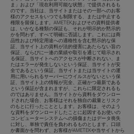
ま」および「現在利用可能な状態」で提供されるも
のです。当社は、当サイトまたはその一部へのお客
様のアクセスをいつでも制限する、または中止する
権限を留保します。AMETEKおよびその資料提供者
は、いかなる種類の保証も、それが明示的か黙示的
かを問わず、すべて明確に否認します。これには商
品性および特定用途への適格性を含む黙示的な保
証、当サイト上の資料が法的侵害にあたらない旨の
保証、ならびに一連の業績や取引を通じて暗示され
る保証、当サイトへのアクセスが中断されない、ま
たはエラーが発生しないという保証、当サイトが安
全であるという保証、当サイトまたは当サイトの運
用に用いられるサーバーにウイルスがないという保
証、当サイト上の情報が完全、正確かつ最新である
という保証が含まれますが、これらに限定されるも
のではありません。当サイトから資料をダウンロー
ドされた場合、お客様はそれを独自の裁量とリスク
のもとに行ったこととします。お客様は、そのよう
な資料をダウンロードしたことに起因するお使いの
コンピューターシステムへの損傷またはデータ喪失
に対し、単独で責任を負われるものとします。口頭
か書面かを問わず、お客様がAMETEKや当サイトから