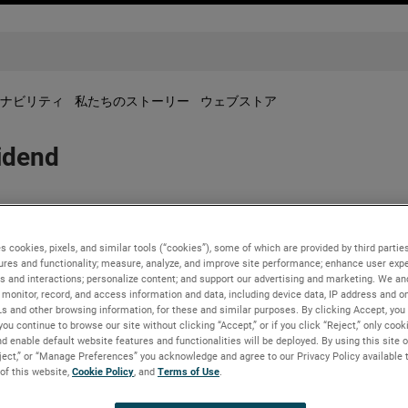
ナビリティ
私たちのストーリー
ウェブストア
idend
red a regular quarterly dividend of $0.28 per share for the seco
s cookies, pixels, and similar tools (“cookies”), some of which are provided by third parties
ures and functionality; measure, analyze, and improve site performance; enhance user expe
s and interactions; personalize content; and support our advertising and marketing. We and
 shareholders of record as of June 14, 2024.
monitor, record, and access information and data, including device data, IP address and onl
Ls and other browsing information, for these and similar purposes. By clicking Accept, you
you continue to browse our site without clicking “Accept,” or if you click “Reject,” only coo
d enable default website features and functionalities will be deployed. By using this site o
eject,” or “Manage Preferences” you acknowledge and agree to our Privacy Policy available 
 of this website,
Cookie Policy
, and
Terms of Use
.