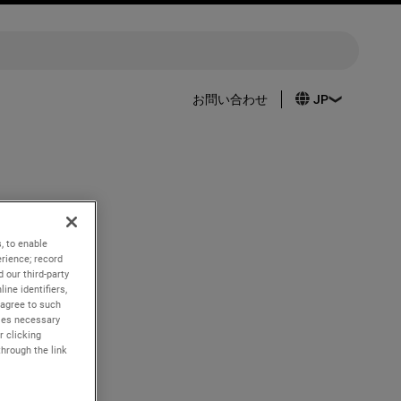
お問い合わせ
nd quarter
, to enable
rience; record
 our third-party
ine identifiers,
 agree to such
kies necessary
r clicking
through the link