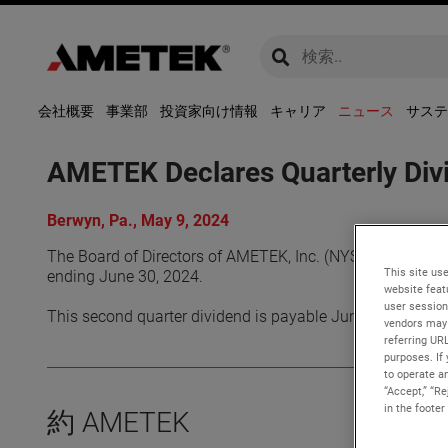
global-search
global-search
会社概要
事業部
投資家向け情報
キャリア
ニュース
サステ
AMETEK Declares Quarterly Div
Berwyn, Pa., May 9, 2024
The Board of Directors of AMETEK, Inc. (NYSE: AME) decla
This site use
ending June 30, 2024.
website feat
user session
This second quarter dividend is payable June 28, 2024 to
vendors may 
referring UR
purposes. If 
to operate an
“Accept,” “R
in the footer
約 AMETEK