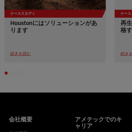
ケーススタディ
ケース
Houstonにはソリューションがあ
再
ります
格
続きを読む
続き
会社概要
アメテックでのキ
ャリア