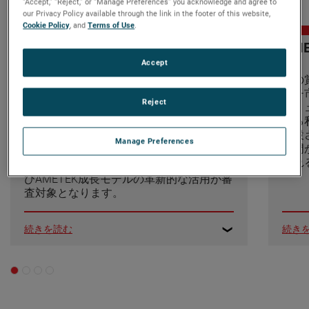
“Accept,” “Reject,” or “Manage Preferences” you acknowledge and agree to
our Privacy Policy available through the link in the footer of this website,
Cookie Policy
, and
Terms of Use
.
Elizabeth R. Varet サステナビリ
AM
ティ賞
Accept
この
ッチ
この賞は、当社およびお客様の環境への影
Reject
ソリ
響を軽減することを目的とした、AMETEK
する
の持続可能なビジネス慣行への注力に焦点
創設
を当てたものです。プロジェクトは、エネ
Manage Preferences
部門
ルギー効率、水資源削減、廃棄物管理にお
られ
ける測定可能な改善を達成する能力、およ
びAMETEK成長モデルの革新的な活用が審
査対象となります。
続きを読む
続き