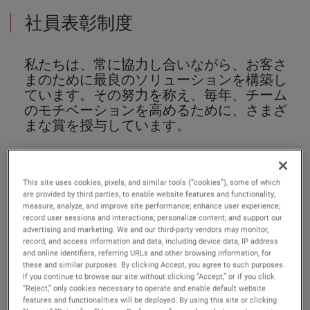
社員表彰制度
私たちは、常に協力し合いながら、お客さ
まのために最良のソリューションを構築し
ています。その努力を称え、毎年、チーム
のモチベーションを高めるために、さまざ
まな賞を授与しています。
This site uses cookies, pixels, and similar tools (“cookies”), some of which
are provided by third parties, to enable website features and functionality;
measure, analyze, and improve site performance; enhance user experience;
record user sessions and interactions; personalize content; and support our
advertising and marketing. We and our third-party vendors may monitor,
record, and access information and data, including device data, IP address
and online identifiers, referring URLs and other browsing information, for
these and similar purposes. By clicking Accept, you agree to such purposes.
If you continue to browse our site without clicking “Accept,” or if you click
“Reject,” only cookies necessary to operate and enable default website
features and functionalities will be deployed. By using this site or clicking